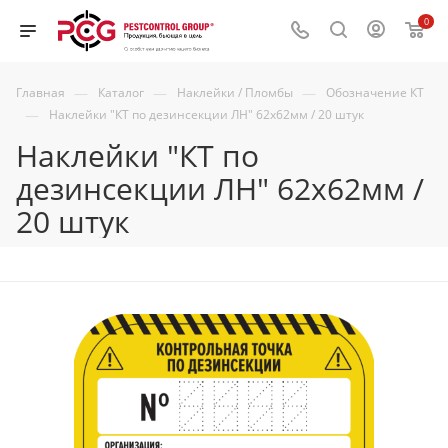
0
—
—
—
Главная
Каталог
Наклейки / Пломбы
Обозначение КТ
—
Наклейки "КТ по дезинсекции ЛН" 62х62мм / 20 штук
Наклейки "КТ по
дезинсекции ЛН" 62х62мм /
20 штук