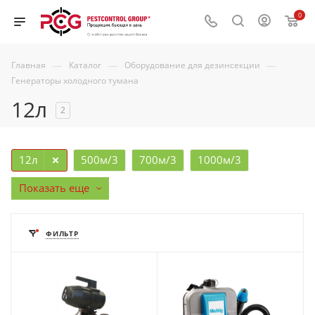
0
—
—
—
Главная
Каталог
Оборудование для дезинсекции
Генераторы холодного тумана
12л
2
12л
500м/3
700м/3
1000м/3
Показать еще
ФИЛЬТР