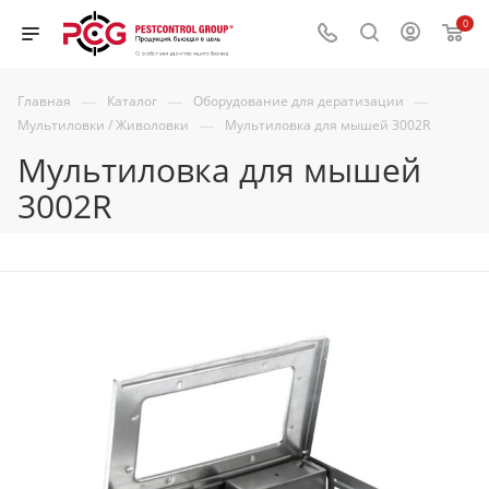
0
—
—
—
Главная
Каталог
Оборудование для дератизации
—
Мультиловки / Живоловки
Мультиловка для мышей 3002R
Мультиловка для мышей
3002R