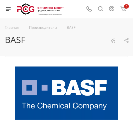
0
—
—
Главная
Производители
BASF
BASF