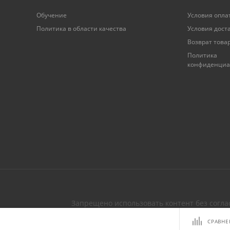
Обучение
Условия опла
Политика в области качества
Условия дост
Возврат това
Политика
конфиденциа
Запрещено использовать контент без сог
СРАВНЕ