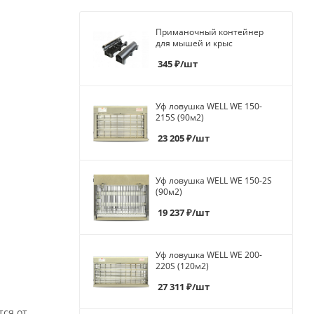
Приманочный контейнер
для мышей и крыс
345
₽
/шт
Уф ловушка WELL WE 150-
215S (90м2)
23 205
₽
/шт
Уф ловушка WELL WE 150-2S
(90м2)
19 237
₽
/шт
Уф ловушка WELL WE 200-
220S (120м2)
27 311
₽
/шт
ся от