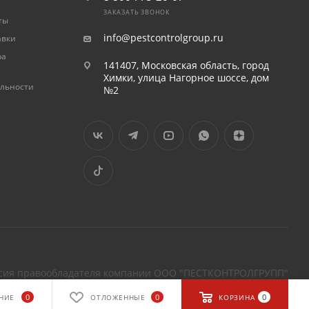
ЗАКАЗАТЬ ЗВОНОК
ты
info@pestcontrolgroup.ru
авки
ра
141407, Московская область, город
Химки, улица Нагорное шоссе, дом
льности
№2
ласия правообладателя компании ООО "ПЕСТКОНТРОЛГРУПП"
0
0
0
НИЕ
ОТЛОЖЕННЫЕ
КОРЗИНА