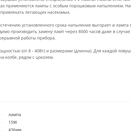
шках применяются лампы с особым порошковым напылением. Н
о привлекать летающих насекомых.
истечению установленного срока напыление выгорает и лампа 
одимо производить замену ламп через 8000 часов даже в случае
 прерывной работы прибора.
остью (от 8 - 40Вт) и размерами (длинна). Для каждой ловуш
а колбе, рядом с цоколем.
лампа
15W
436мм