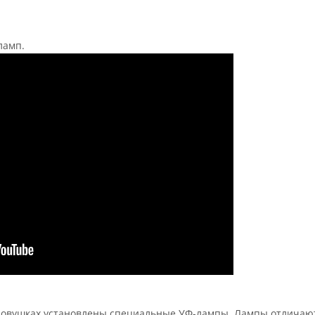
ламп.
овушках установлены специальные УФ-лампы. Лампы отличают