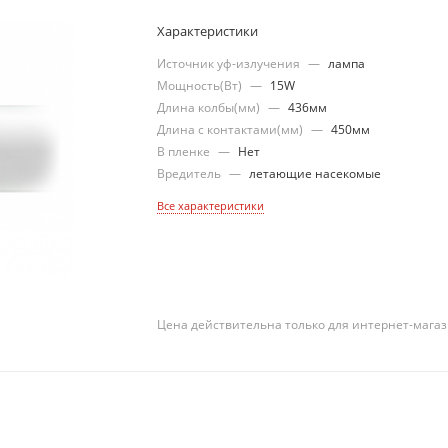
Характеристики
Источник уф-излучения
—
лампа
Мощность(Вт)
—
15W
Длина колбы(мм)
—
436мм
Длина с контактами(мм)
—
450мм
В пленке
—
Нет
Вредитель
—
летающие насекомые
Все характеристики
Цена действительна только для интернет-магаз