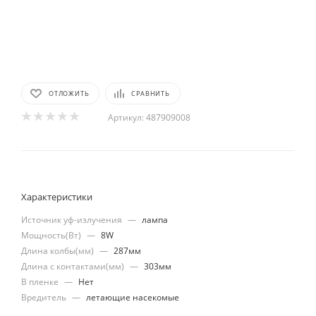
ОТЛОЖИТЬ
СРАВНИТЬ
Артикул:
487909008
Характеристики
Источник уф-излучения
—
лампа
Мощность(Вт)
—
8W
Длина колбы(мм)
—
287мм
Длина с контактами(мм)
—
303мм
В пленке
—
Нет
Вредитель
—
летающие насекомые