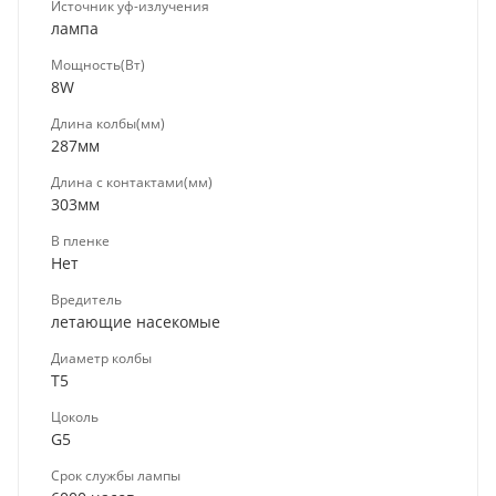
Источник уф-излучения
лампа
Мощность(Вт)
8W
Длина колбы(мм)
287мм
Длина с контактами(мм)
303мм
В пленке
Нет
Вредитель
летающие насекомые
Диаметр колбы
Т5
Цоколь
G5
Срок службы лампы