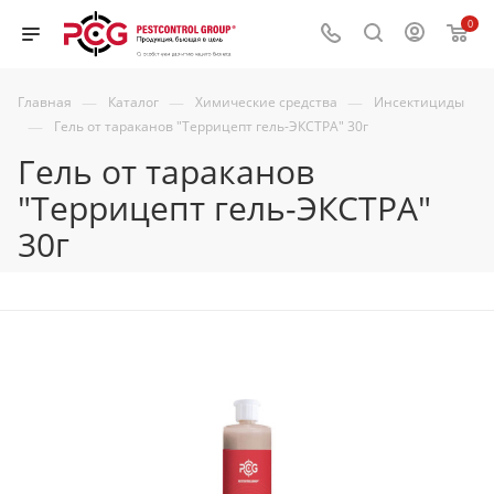
0
—
—
—
Главная
Каталог
Химические средства
Инсектициды
—
Гель от тараканов "Террицепт гель-ЭКСТРА" 30г
Гель от тараканов
"Террицепт гель-ЭКСТРА"
30г