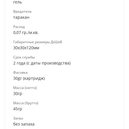
гель
Вредитель
таракан
Расход
0,07 гр./м.кв.
Габаритные размеры ДхШхВ
30х30х120мм
Срок службы
2 года (с даты производства)
Фасовка
30gr (картридж)
Масса (нетто)
30гр
Масса (брутто)
45гр
Запах
без запаха