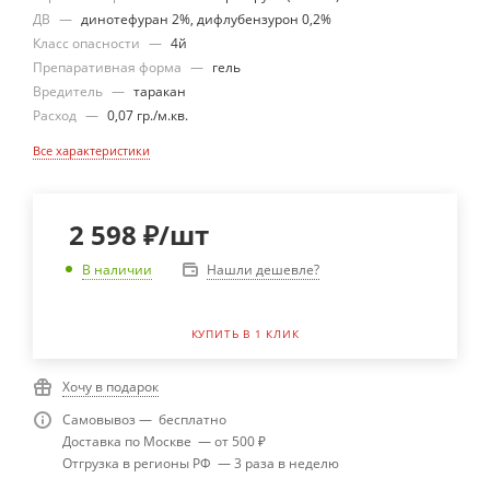
ДВ
—
динотефуран 2%, дифлубензурон 0,2%
Класс опасности
—
4й
Препаративная форма
—
гель
Вредитель
—
таракан
Расход
—
0,07 гр./м.кв.
Все характеристики
2 598
₽
/шт
Нашли дешевле?
В наличии
КУПИТЬ В 1 КЛИК
Хочу в подарок
Самовывоз — бесплатно
Доставка по Москве — от 500 ₽
Отгрузка в регионы РФ — 3 раза в неделю