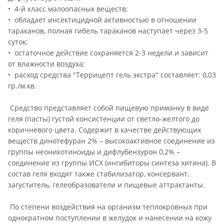
• 4-й класс малоопасных веществ;
• обладает инсектицидной активностью в отношении
тараканов, полная гибель тараканов наступает через 3-5
суток;
• остаточное действие сохраняется 2-3 недели и зависит
от влажности воздуха;
• расход средства "Террицепт гель экстра" составляет: 0,03
гр./м.кв.
Средство представляет собой пищевую приманку в виде
геля (пасты) густой консистенции от светло-желтого до
коричневого цвета. Содержит в качестве действующих
веществ динотефуран 2% – высокоактивное соединение из
группы неоникотиноиды и дифлубензурон 0,2% –
соединение из группы ИСХ (ингибиторы синтеза хитина). В
состав геля входят также стабилизатор, консервант,
загуститель, гелеобразователи и пищевые аттрактанты.
По степени воздействия на организм теплокровных при
однократном поступлении в желудок и нанесении на кожу