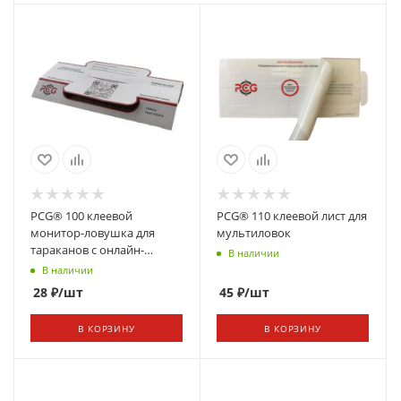
PCG® 100 клеевой
PCG® 110 клеевой лист для
монитор-ловушка для
мультиловок
тараканов с онлайн-
В наличии
редактором таблиц
В наличии
28
₽
/шт
45
₽
/шт
В КОРЗИНУ
В КОРЗИНУ