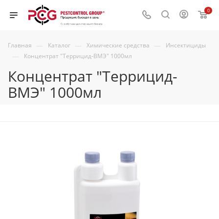
0
—
—
—
Главная
Каталог
Химические средства
Инсектициды
—
Концентрат "Террицид-ВМЭ" 1000мл
Концентрат "Террицид-
ВМЭ" 1000мл