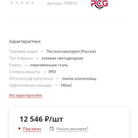
Артикул:
700619
Характеристики
Торговая марка
—
Пестконтролгрупп (Россия)
Тип ловушки
—
клеевая светодиодная
Корпус
—
нержавеющая сталь
Степень защиты
—
IP65
Источник уф-излучения
—
лампа осколкозащ.
Эффективная площадь
—
140м2
Все характеристики
12 546
₽
/шт
Нашли дешевле?
Под заказ