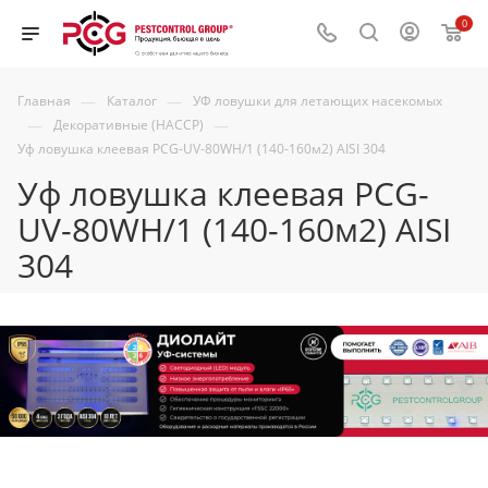
0
—
—
Главная
Каталог
УФ ловушки для летающих насекомых
—
—
Декоративные (HACCP)
Уф ловушка клеевая PCG-UV-80WH/1 (140-160м2) AISI 304
Уф ловушка клеевая PCG-
UV-80WH/1 (140-160м2) AISI
304