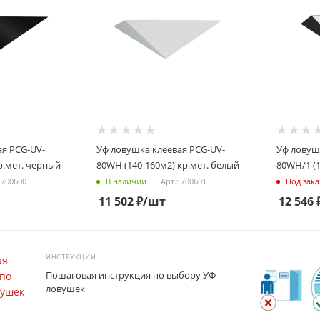
ая PCG-UV-
Уф ловушка клеевая PCG-UV-
Уф ловуш
кр.мет. черный
80WH (140-160м2) кр.мет. белый
80WH/1 (1
 700600
Арт.: 700601
В наличии
Под зака
11 502
₽
/шт
12 546
ИНСТРУКЦИИ
Пошаговая инструкция по выбору УФ-
ловушек