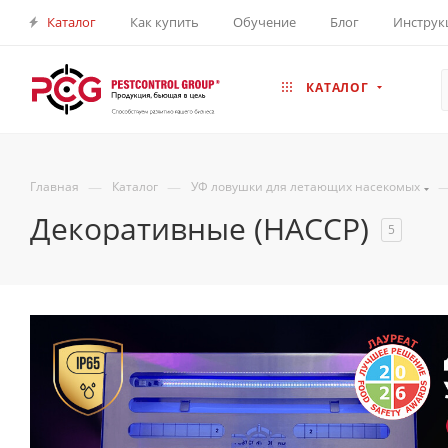
Каталог
Как купить
Обучение
Блог
Инструк
КАТАЛОГ
—
—
Главная
Каталог
УФ ловушки для летающих насекомых
Декоративные (HACCP)
5