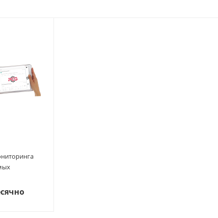
ониторинга
мых
сячно