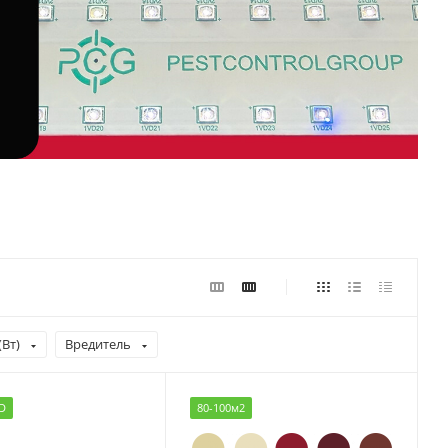
Вт)
Вредитель
D
80-100м2