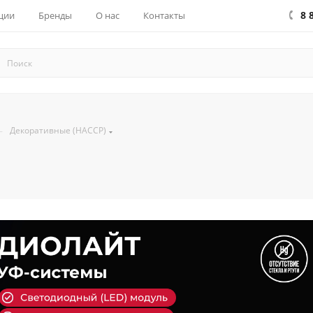
8 
ции
Бренды
О нас
Контакты
—
Декоративные (HACCP)