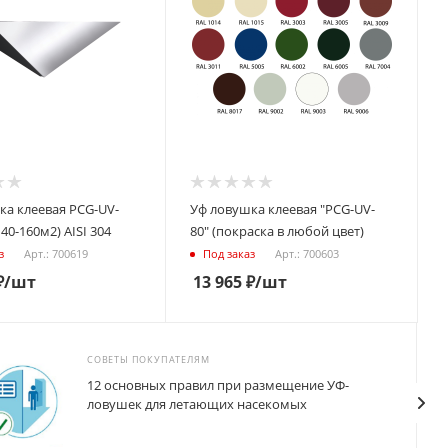
ка клеевая PCG-UV-
Уф ловушка клеевая "PCG-UV-
40-160м2) AISI 304
80" (покраска в любой цвет)
Арт.: 700619
Арт.: 700603
з
Под заказ
₽
/шт
13 965
₽
/шт
СОВЕТЫ ПОКУПАТЕЛЯМ
12 основных правил при размещение УФ-
ловушек для летающих насекомых