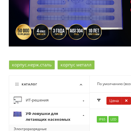
корпус.нерж.сталь
корпус металл
По умолчанию (во
КАТАЛОГ
ИТ-решения
Цена
УФ ловушки для
летающих насекомых
IP65
LED
Электроразрядные