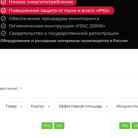
зрастание)
Товар
Корпус
Эффективная площадь
Мощность(
IP65
LED
IP65
LE