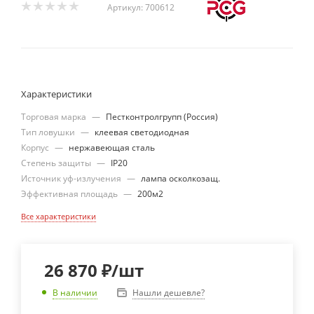
Артикул:
700612
Характеристики
Торговая марка
—
Пестконтролгрупп (Россия)
Тип ловушки
—
клеевая светодиодная
Корпус
—
нержавеющая сталь
Степень защиты
—
IP20
Источник уф-излучения
—
лампа осколкозащ.
Эффективная площадь
—
200м2
Все характеристики
26 870
₽
/шт
Нашли дешевле?
В наличии