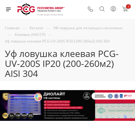
0
—
—
Главная
Каталог
УФ ловушки для летающих насекомых
—
—
Клеевые (HACCP)
Уф ловушка клеевая PCG-UV-200S IP20 (200-260м2) AISI 304
Уф ловушка клеевая PCG-
UV-200S IP20 (200-260м2)
AISI 304