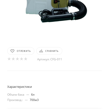
ОТЛОЖИТЬ
СРАВНИТЬ
Артикул:
CFG-011
Характеристики
Объем бака
—
6л
Производ.:
—
700м3