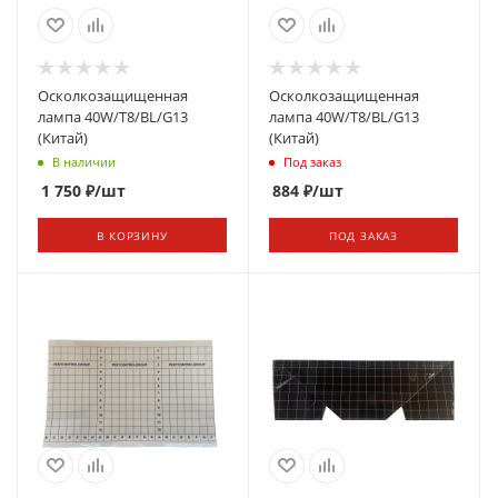
Осколкозащищенная
Осколкозащищенная
лампа 40W/Т8/BL/G13
лампа 40W/Т8/BL/G13
(Китай)
(Китай)
В наличии
Под заказ
1 750
₽
/шт
884
₽
/шт
В КОРЗИНУ
ПОД ЗАКАЗ