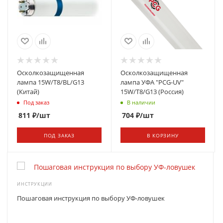
Осколкозащищенная
Осколкозащищенная
лампа 15W/Т8/BL/G13
лампа УФА "PCG-UV"
(Китай)
15W/T8/G13 (Россия)
Под заказ
В наличии
811
₽
/шт
704
₽
/шт
ПОД ЗАКАЗ
В КОРЗИНУ
ИНСТРУКЦИИ
Пошаговая инструкция по выбору УФ-ловушек