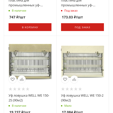
пластина для
пластина для
промышленных уф-
промышленных уф-
ловушек «PCG-UV»
ловушек «PCG-UV» 230х348
В наличии
Под заказ
747
₽
/шт
173.03
₽
/шт
В КОРЗИНУ
ПОД ЗАКАЗ
Уф ловушка WELL WE 150-
Уф ловушка WELL WE 150-2
2S (90м2)
(90м2)
В наличии
Мало
19 237
₽
/шт
17 084
₽
/шт