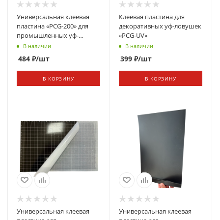
Универсальная клеевая
Клеевая пластина для
пластина «PCG-200» для
декоративных уф-ловушек
промышленных уф-
«PCG-UV»
ловушек с разметкой
В наличии
В наличии
(Россия)
484
₽
/шт
399
₽
/шт
В КОРЗИНУ
В КОРЗИНУ
Универсальная клеевая
Универсальная клеевая