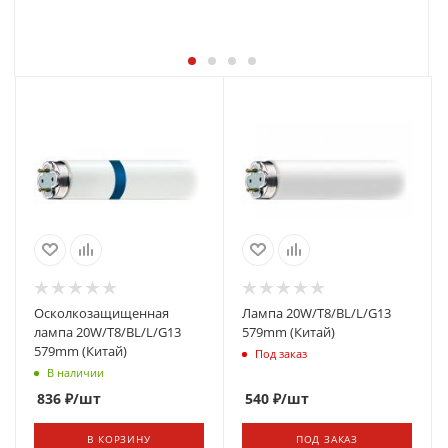
Осколкозащищенная
Лампа 20W/Т8/BL/L/G13
лампа 20W/Т8/BL/L/G13
579mm (Китай)
579mm (Китай)
Под заказ
В наличии
836
₽
/шт
540
₽
/шт
В КОРЗИНУ
ПОД ЗАКАЗ