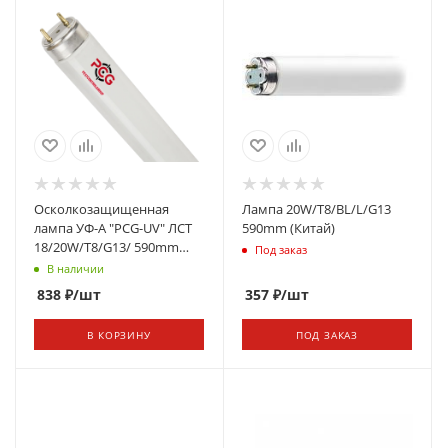
Осколкозащищенная
Лампа 20W/Т8/BL/L/G13
лампа УФ-А "PCG-UV" ЛCТ
590mm (Китай)
18/20W/T8/G13/ 590mm
Под заказ
(Россия)
В наличии
838
₽
/шт
357
₽
/шт
В КОРЗИНУ
ПОД ЗАКАЗ