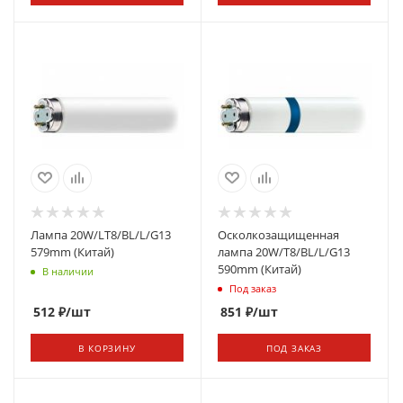
Лампа 20W/LТ8/BL/L/G13
Осколкозащищенная
579mm (Китай)
лампа 20W/Т8/BL/L/G13
590mm (Китай)
В наличии
Под заказ
512
₽
/шт
851
₽
/шт
В КОРЗИНУ
ПОД ЗАКАЗ