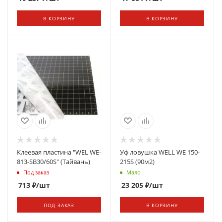
В КОРЗИНУ
В КОРЗИНУ
Клеевая пластина "WEL WE-
Уф ловушка WELL WE 150-
813-SB30/60S" (Тайвань)
215S (90м2)
Под заказ
Мало
713
₽
/шт
23 205
₽
/шт
ПОД ЗАКАЗ
В КОРЗИНУ